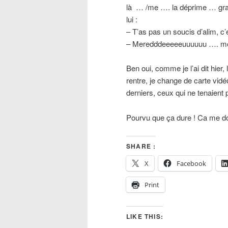
là … /me …. la déprime … gra
lui :
– T’as pas un soucis d’alim, c
– Meredddeeeeeuuuuuu …. mo
Ben oui, comme je l’ai dit hier,
rentre, je change de carte vidéo
derniers, ceux qui ne tenaient 
Pourvu que ça dure ! Ca me d
SHARE :
X
Facebook
Print
LIKE THIS: