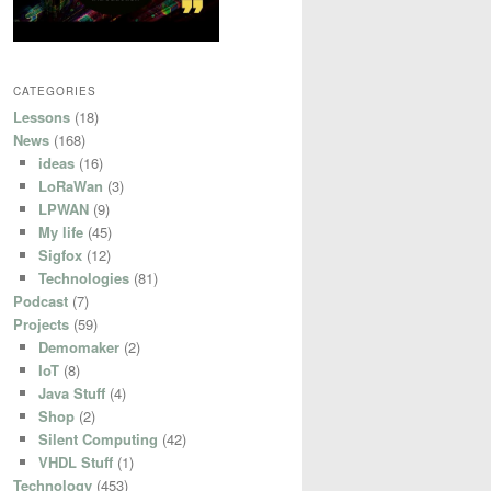
CATEGORIES
Lessons
(18)
News
(168)
ideas
(16)
LoRaWan
(3)
LPWAN
(9)
My life
(45)
Sigfox
(12)
Technologies
(81)
Podcast
(7)
Projects
(59)
Demomaker
(2)
IoT
(8)
Java Stuff
(4)
Shop
(2)
Silent Computing
(42)
VHDL Stuff
(1)
Technology
(453)