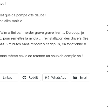
ve !
’est que ca pompe c’te daube !
n alim moisie ….
 l’alim a fini par merder grave grave hier … Du coup, je
, pour remettre la nvidia … réinstallation des drivers (les
pas 5 minutes sans rebooter) et depuis, ca fonctionne !!
onne même envie de retenter un coup de compiz ca !
LinkedIn
Reddit
WhatsApp
Email