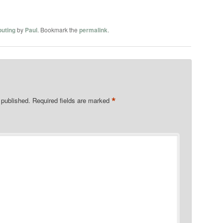
puting
by
Paul
. Bookmark the
permalink
.
*
 published.
Required fields are marked