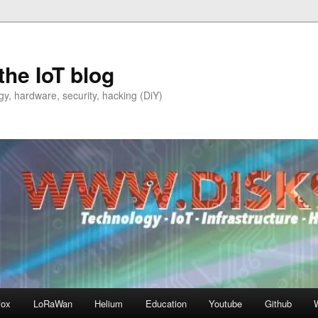
the IoT blog
y, hardware, security, hacking (DiY)
fox
LoRaWan
Helium
Education
Youtube
Github