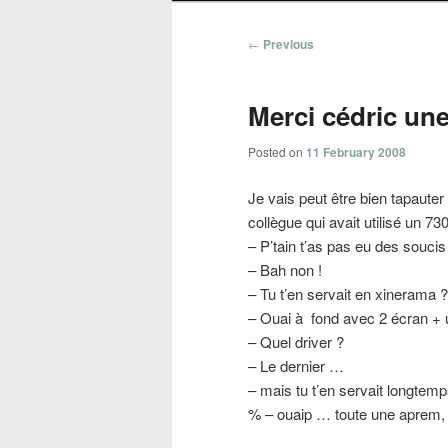
Post
←
Previous
navigation
Merci cédric un
Posted on
11 February 2008
Je vais peut être bien tapaute
collègue qui avait utilisé un 
– P’tain t’as pas eu des souci
– Bah non !
– Tu t’en servait en xinerama ?
– Ouai à fond avec 2 écran +
– Quel driver ?
– Le dernier …
– mais tu t’en servait longtem
% – ouaip … toute une aprem, 