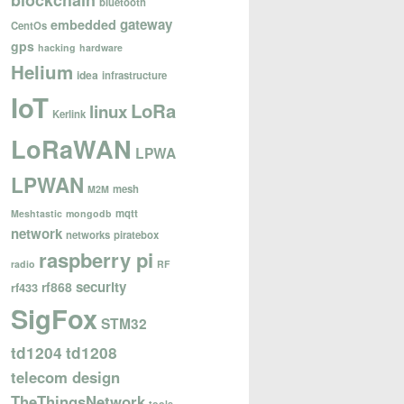
blockchain
bluetooth
gateway
embedded
CentOs
gps
hacking
hardware
Helium
idea
infrastructure
IoT
LoRa
linux
Kerlink
LoRaWAN
LPWA
LPWAN
mesh
M2M
mqtt
Meshtastic
mongodb
network
networks
piratebox
raspberry pi
radio
RF
security
rf868
rf433
SigFox
STM32
td1204
td1208
telecom design
TheThingsNetwork
tools