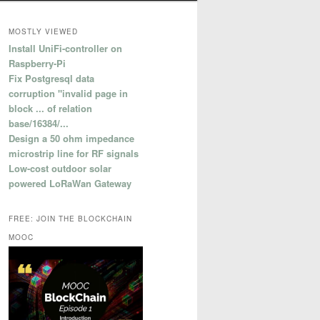
MOSTLY VIEWED
Install UniFi-controller on
Raspberry-Pi
Fix Postgresql data
corruption "invalid page in
block ... of relation
base/16384/...
Design a 50 ohm impedance
microstrip line for RF signals
Low-cost outdoor solar
powered LoRaWan Gateway
FREE: JOIN THE BLOCKCHAIN
MOOC