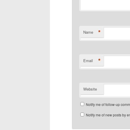
*
Name
*
Email
Website
Notify me of follow-up comm
Notify me of new posts by e