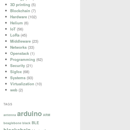
3D printing
(5)
Blockchain
(7)
Hardware
(102)
Helium
(6)
IoT
(56)
LoRa
(45)
Middleware
(23)
Networks
(33)
Openstack
(1)
Programming
(62)
Security
(21)
Sigfox
(68)
Systems
(93)
Virtualization
(10)
web
(2)
TAGS
arduino
antenna
ARM
BLE
beaglebone black