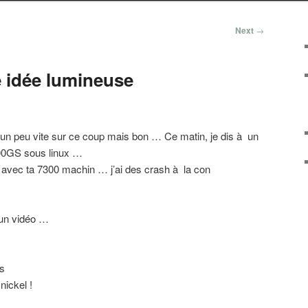
Next
→
e idée lumineuse
r un peu vite sur ce coup mais bon … Ce matin, je dis à un
7300GS sous linux …
s avec ta 7300 machin … j’ai des crash à la con
 un vidéo …
ps
nickel !