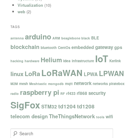
Virtualization
(10)
web
(2)
TAGS
arduino
BLE
antenna
ARM
beaglebone black
blockchain
gateway
embedded
gps
bluetooth
CentOs
IoT
Helium
idea
infrastructure
Kerlink
hacking
hardware
LoRaWAN
LPWAN
LoRa
linux
LPWA
network
mesh
mqtt
networks
piratebox
M2M
Meshtastic
mongodb
raspberry pi
security
rf868
rf433
radio
RF
SigFox
td1204
td1208
STM32
telecom design
TheThingsNetwork
wifi
tools
S
e