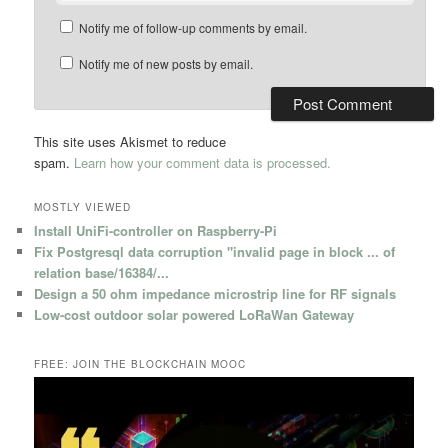
Notify me of follow-up comments by email.
Notify me of new posts by email.
This site uses Akismet to reduce
spam.
Learn how your comment data is processed.
MOSTLY VIEWED
Install UniFi-controller on Raspberry-Pi
Fix Postgresql data corruption "invalid page in block ... of
relation base/16384/...
Design a 50 ohm impedance microstrip line for RF signals
Low-cost outdoor solar powered LoRaWan Gateway
FREE: JOIN THE BLOCKCHAIN MOOC