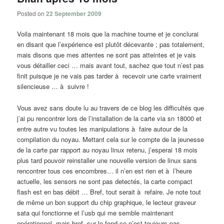
Posted on
22 September 2009
Voila maintenant 18 mois que la machine tourne et je conclurai
en disant que l’expérience est plutôt décevante ; pas totalement,
mais disons que mes attentes ne sont pas atteintes et je vais
vous détailler ceci … mais avant tout, sachez que tout n’est pas
finit puisque je ne vais pas tarder à recevoir une carte vraiment
silencieuse … à suivre !
Vous avez sans doute lu au travers de ce blog les difficultés que
j’ai pu rencontrer lors de l’installation de la carte via sn 18000 et
entre autre vu toutes les manipulations à faire autour de la
compilation du noyau. Mettant cela sur le compte de la jeunesse
de la carte par rapport au noyau linux retenu, j’esperai 18 mois
plus tard pouvoir reinstaller une nouvelle version de linux sans
rencontrer tous ces encombres… il n’en est rien et à l’heure
actuelle, les sensors ne sont pas detectés, la carte compact
flash est en bas débit … Bref, tout serait à refaire. Je note tout
de même un bon support du chip graphique, le lecteur graveur
sata qui fonctionne et l’usb qui me semble maintenant
opérationnel, mais bref, sur le fond ce n’est toujours pas