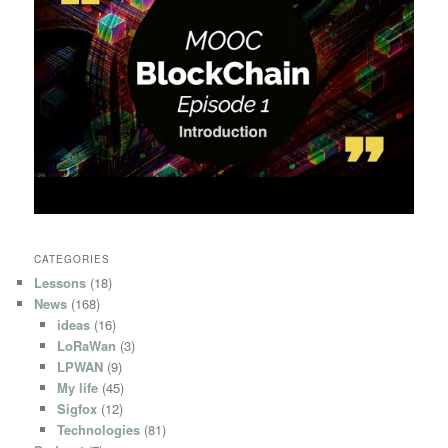
CATEGORIES
Lessons
(18)
News
(168)
ideas
(16)
LoRaWan
(3)
LPWAN
(9)
My life
(45)
Sigfox
(12)
Technologies
(81)