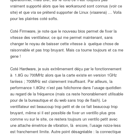
vraiment supporté alors que les workaround sont connus (voir ce
site) et que via se prétend supporter de Linux (viaarena) … Voila
pour les plaintes coté softs.
Coté Firmware, je note que le nouveau bios permet de fixer la
vitesse des ventilateur, ce qui me permet maintenant, sans
changer le noyau de baisser cette vitesse à quelque chose de
raisonnable et pas trop bruyant. Mais ca tourne toujours et ca me
gene !
Coté Hardware, je suis extrêmement déçu par le fonctionnement
à 1.8G ou 700MHz alors que la carte existe en version 1GHz
fanless ; 700MHz est clairement insuffisant. Par ailleurs, la
performance 1.8Ghz n’est pas folichonne dans l’usage quotidien
au regard de la fréquence (mais ca reste honorablement utilisable
pour de la bureautique et du web sans trop de flash). Le
ventillateur est beaucoup trop petit et de ce fait beaucoup trop
bruyant, même si il est possible de fixer un ventillo plus gros
comme vu sur le site, ce restera toujours un ventilo petit avec
une attache émetrice de vibration, là encore, l’usage noize-less
est franchement limite. Autre point désagréable : la connectique