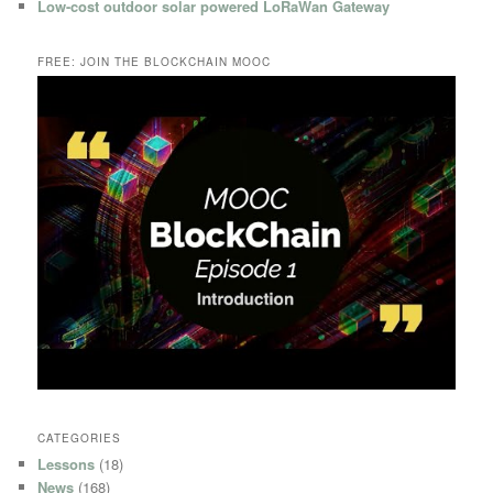
Low-cost outdoor solar powered LoRaWan Gateway
FREE: JOIN THE BLOCKCHAIN MOOC
CATEGORIES
Lessons
(18)
News
(168)