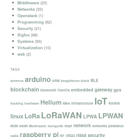
Middleware
(23)
Networks
(33)
Openstack
(1)
Programming
(62)
Security
(21)
Sigfox
(68)
Systems
(93)
Virtualization
(10)
web
(2)
TAGS
arduino
BLE
antenna
ARM
beaglebone black
blockchain
gateway
embedded
gps
bluetooth
CentOs
IoT
Helium
idea
infrastructure
Kerlink
hacking
hardware
LoRaWAN
LPWAN
LoRa
linux
LPWA
network
mesh
mqtt
networks
piratebox
M2M
Meshtastic
mongodb
raspberry pi
security
rf868
rf433
radio
RF