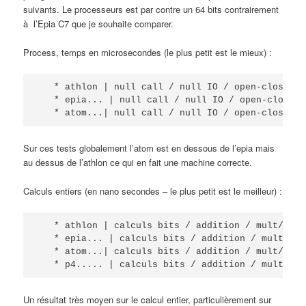
suivants. Le processeurs est par contre un 64 bits contrairement
à l’Epia C7 que je souhaite comparer.
Process, temps en microsecondes (le plus petit est le mieux) :
   * athlon | null call / null IO / open-close / 
   * epia... | null call / null IO / open-close /
   * atom...| null call / null IO / open-close / 
Sur ces tests globalement l’atom est en dessous de l’epia mais
au dessus de l’athlon ce qui en fait une machine correcte.
Calculs entiers (en nano secondes – le plus petit est le meilleur) :
   * athlon | calculs bits / addition / mult/ div
   * epia... | calculs bits / addition / mult/ di
   * atom...| calculs bits / addition / mult/ div
   * p4..... | calculs bits / addition / mult/ di
Un résultat très moyen sur le calcul entier, particulièrement sur