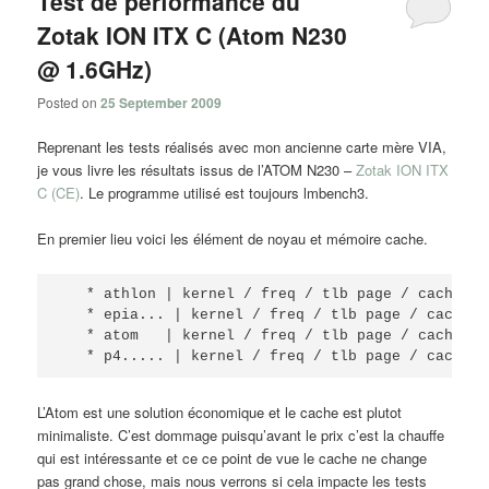
Test de performance du
Zotak ION ITX C (Atom N230
@ 1.6GHz)
Posted on
25 September 2009
Reprenant les tests réalisés avec mon ancienne carte mère VIA,
je vous livre les résultats issus de l’ATOM N230 –
Zotak ION ITX
C (CE)
. Le programme utilisé est toujours lmbench3.
En premier lieu voici les élément de noyau et mémoire cache.
   * athlon | kernel / freq / tlb page / cache li
   * epia... | kernel / freq / tlb page / cache l
   * atom   | kernel / freq / tlb page / cache li
   * p4..... | kernel / freq / tlb page / cache l
L’Atom est une solution économique et le cache est plutot
minimaliste. C’est dommage puisqu’avant le prix c’est la chauffe
qui est intéressante et ce ce point de vue le cache ne change
pas grand chose, mais nous verrons si cela impacte les tests