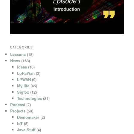
CATEGORIES
Lessons
(18)
News
(168)
ideas
(16)
LoRaWan
(3)
LPWAN
(9)
My life
(45)
Sigfox
(12)
Technologies
(81)
Podcast
(7)
Projects
(59)
Demomaker
(2)
IoT
(8)
Java Stuff
(4)