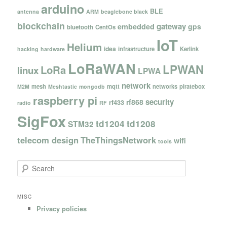
arduino
BLE
antenna
ARM
beaglebone black
blockchain
gateway
embedded
gps
bluetooth
CentOs
IoT
Helium
idea
infrastructure
Kerlink
hacking
hardware
LoRaWAN
LPWAN
LoRa
linux
LPWA
network
mesh
mqtt
networks
piratebox
M2M
Meshtastic
mongodb
raspberry pi
security
rf868
rf433
radio
RF
SigFox
td1204
td1208
STM32
telecom design
TheThingsNetwork
wifi
tools
S
e
a
r
MISC
c
Privacy policies
h