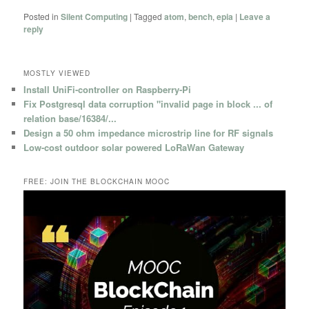
Posted in
Silent Computing
|
Tagged
atom
,
bench
,
epia
|
Leave a
reply
MOSTLY VIEWED
Install UniFi-controller on Raspberry-Pi
Fix Postgresql data corruption "invalid page in block ... of
relation base/16384/...
Design a 50 ohm impedance microstrip line for RF signals
Low-cost outdoor solar powered LoRaWan Gateway
FREE: JOIN THE BLOCKCHAIN MOOC