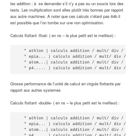
les addition ; à se demander s’il n’y a pas eu un soucis lors des
tests. Les multiplication sont elles plutôt très bonnes par rapport
aux autre machines. A noter que ces calculs n’étant pas 64b il
est possible que l’on tombe sur une non optimisation.
Calculs flottant -float- ( en ns – le plus petit est le meilleur) :
   * athlon | calculs addition / mult/ div / bogo
   * epia... | calculs addition / mult/ div / bog
   * atom...| calculs addition / mult/ div / bogo
   * p4..... | calculs addition / mult/ div / bog
Grosse performance de l’unité de calcul en virgule flottante par
rapport aux autres systemes
Calculs flottant -double- ( en ns – le plus petit est le meilleur) :
   * athlon | calculs addition / mult/ div / bogo
   * epia... | calculs addition / mult/ div / bog
   * atom...| calculs addition / mult/ div / bogo
   * p4..... | calculs addition / mult/ div / bog