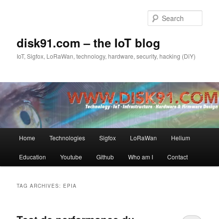
Skip
Skip
to
to
Sear
primary
secondary
content
content
disk91.com – the IoT blog
IoT, Sigfox, LoRaWan, technology, hardware, security, hacking (DiY)
Main
Home
Technologies
Sigfox
LoRaWan
Helium
menu
Education
Youtube
Github
Who am I
Contact
TAG ARCHIVES:
EPIA