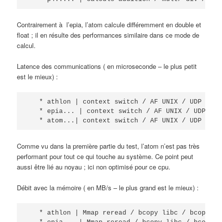
Contrairement à l’epia, l’atom calcule différemment en double et
float ; il en résulte des performances similaire dans ce mode de
calcul.
Latence des communications ( en microseconde – le plus petit
est le mieux) :
   * athlon | context switch / AF UNIX / UDP / RP
   * epia... | context switch / AF UNIX / UDP / R
   * atom...| context switch / AF UNIX / UDP / RP
Comme vu dans la première partie du test, l’atom n’est pas très
performant pour tout ce qui touche au système. Ce point peut
aussi être lié au noyau ; ici non optimisé pour ce cpu.
Débit avec la mémoire ( en MB/s – le plus grand est le mieux) :
   * athlon | Mmap reread / bcopy libc / bcopy ma