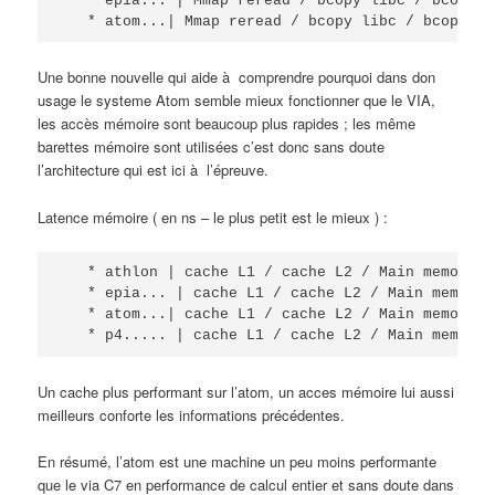
   * epia... | Mmap reread / bcopy libc / bcopy m
   * atom...| Mmap reread / bcopy libc / bcopy ma
Une bonne nouvelle qui aide à comprendre pourquoi dans don
usage le systeme Atom semble mieux fonctionner que le VIA,
les accès mémoire sont beaucoup plus rapides ; les même
barettes mémoire sont utilisées c’est donc sans doute
l’architecture qui est ici à l’épreuve.
Latence mémoire ( en ns – le plus petit est le mieux ) :
   * athlon | cache L1 / cache L2 / Main memory /
   * epia... | cache L1 / cache L2 / Main memory 
   * atom...| cache L1 / cache L2 / Main memory /
   * p4..... | cache L1 / cache L2 / Main memory 
Un cache plus performant sur l’atom, un acces mémoire lui aussi
meilleurs conforte les informations précédentes.
En résumé, l’atom est une machine un peu moins performante
que le via C7 en performance de calcul entier et sans doute dans