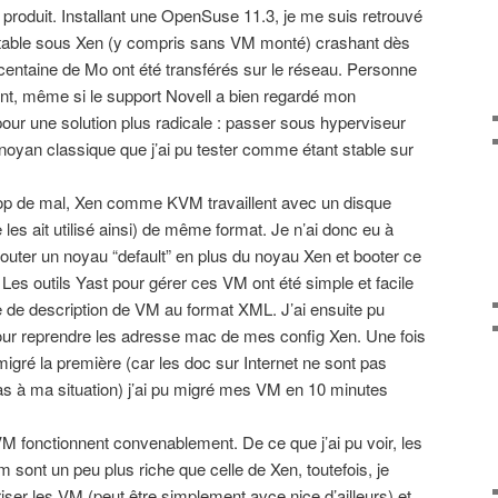
t produit. Installant une OpenSuse 11.3, je me suis retrouvé
stable sous Xen (y compris sans VM monté) crashant dès
centaine de Mo ont été transférés sur le réseau. Personne
nt, même si le support Novell a bien regardé mon
pour une solution plus radicale : passer sous hyperviseur
noyan classique que j’ai pu tester comme étant stable sur
trop de mal, Xen comme KVM travaillent avec un disque
e les ait utilisé ainsi) de même format. Je n’ai donc eu à
jouter un noyau “default” en plus du noyau Xen et booter ce
s outils Yast pour gérer ces VM ont été simple et facile
 de description de VM au format XML. J’ai ensuite pu
pour reprendre les adresse mac de mes config Xen. Une fois
igré la première (car les doc sur Internet ne sont pas
as à ma situation) j’ai pu migré mes VM en 10 minutes
 fonctionnent convenablement. De ce que j’ai pu voir, les
 sont un peu plus riche que celle de Xen, toutefois, je
er les VM (peut être simplement avce nice d’ailleurs) et