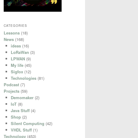
CATEGORIES
Lessons
(18)
News
(168)
ideas
(16)
LoRaWan
(3)
LPWAN
(9)
My life
(45)
Sigfox
(12)
Technologies
(81)
Podcast
(7)
Projects
(59)
Demomaker
(2)
IoT
(8)
Java Stuff
(4)
Shop
(2)
Silent Computing
(42)
VHDL Stuff
(1)
Technology
(453)