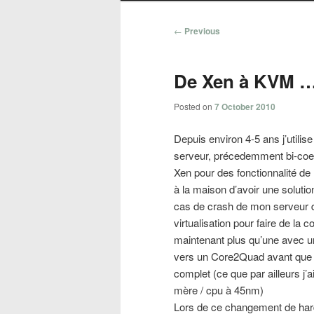
Post
←
Previous
navigation
De Xen à KVM 
Posted on
7 October 2010
Depuis environ 4-5 ans j’utili
serveur, précedemment bi-coeur
Xen pour des fonctionnalité de
à la maison d’avoir une solutio
cas de crash de mon serveur de
virtualisation pour faire de la 
maintenant plus qu’une avec un
vers un Core2Quad avant que 
complet (ce que par ailleurs j’
mère / cpu à 45nm)
Lors de ce changement de hard