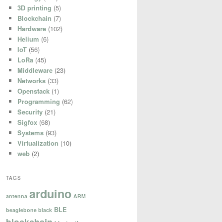
3D printing
(5)
Blockchain
(7)
Hardware
(102)
Helium
(6)
IoT
(56)
LoRa
(45)
Middleware
(23)
Networks
(33)
Openstack
(1)
Programming
(62)
Security
(21)
Sigfox
(68)
Systems
(93)
Virtualization
(10)
web
(2)
TAGS
arduino
antenna
ARM
BLE
beaglebone black