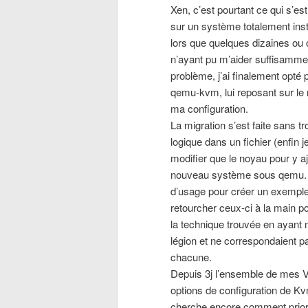
Xen, c’est pourtant ce qui s’es
sur un système totalement in
lors que quelques dizaines ou 
n’ayant pu m’aider suffisamme
problème, j’ai finalement opté 
qemu-kvm, lui reposant sur le 
ma configuration.
La migration s’est faite sans 
logique dans un fichier (enfin j
modifier que le noyau pour y a
nouveau système sous qemu. Le
d’usage pour créer un exemple
retourcher ceux-ci à la main 
la technique trouvée en ayant m
légion et ne correspondaient p
chacune.
Depuis 3j l’ensemble de mes VM
options de configuration de Kvm
cherche encore comment prioris