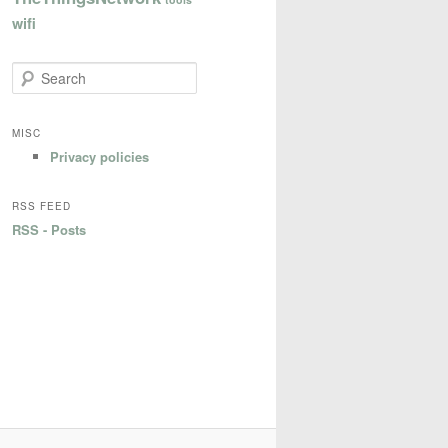
wifi
S
e
a
r
MISC
c
Privacy policies
h
RSS FEED
RSS - Posts