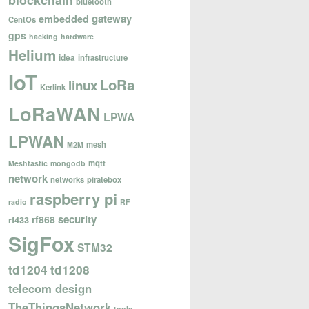
blockchain
bluetooth
gateway
embedded
CentOs
gps
hacking
hardware
Helium
idea
infrastructure
IoT
LoRa
linux
Kerlink
LoRaWAN
LPWA
LPWAN
mesh
M2M
mqtt
Meshtastic
mongodb
network
networks
piratebox
raspberry pi
radio
RF
security
rf868
rf433
SigFox
STM32
td1204
td1208
telecom design
TheThingsNetwork
tools