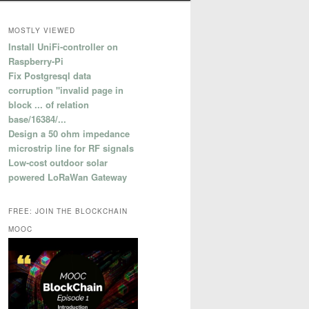
MOSTLY VIEWED
Install UniFi-controller on
Raspberry-Pi
Fix Postgresql data
corruption "invalid page in
block ... of relation
base/16384/...
Design a 50 ohm impedance
microstrip line for RF signals
Low-cost outdoor solar
powered LoRaWan Gateway
FREE: JOIN THE BLOCKCHAIN
MOOC