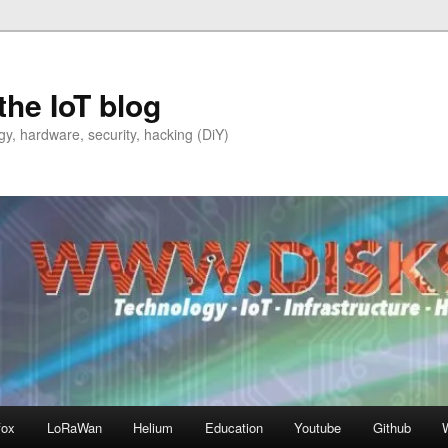
the IoT blog
y, hardware, security, hacking (DiY)
fox
LoRaWan
Helium
Education
Youtube
Github