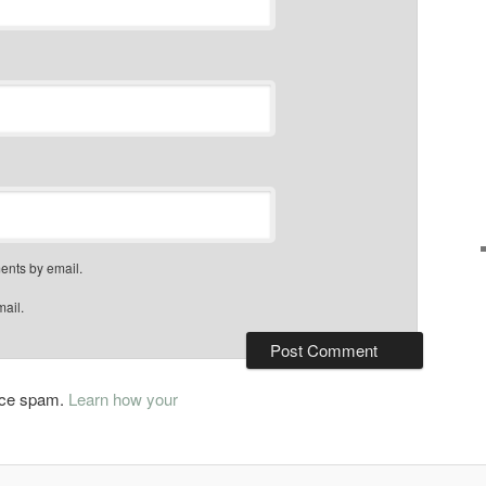
ents by email.
mail.
duce spam.
Learn how your