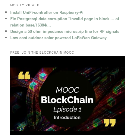
MOSTLY VIEWED
Install UniFi-controller on Raspberry-Pi
Fix Postgresql data corruption "invalid page in block ... of
relation base/16384/...
Design a 50 ohm impedance microstrip line for RF signals
Low-cost outdoor solar powered LoRaWan Gateway
FREE: JOIN THE BLOCKCHAIN MOOC