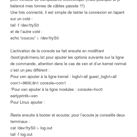
balancé mes tonnes de câbles passés !!!)
Une fois connecté, il est simple de tester la connexion en tapant
sur un coté :
tail -f /dev/ttyS0
et de l’autre coté :
echo “coucou” > /dev/ttyS0
L’activation de la console se fait ensuite en modifiant
/boot/grub/menu.lst pour ajouter les options suivante sur la ligne
de commande, attention dans le cas de xen et d’un kernel normal
c’est un peu différent :
Pour xen ajouter à la ligne kernel : loglvl=all guest_loglvl=all
com1=9600,8n1 console=com1
¨Pour xen ajouter à la ligne modules : console=hvc0
earlyprintk=xen
Pour Linux ajouter :
Reste ensuite à booter et ecouter, pour l’ecoute je conseille deux
terminaux :
cat /dev/ttyS0 > log.out
tail -f log.out