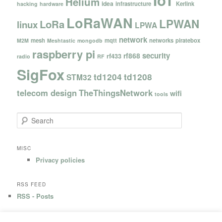
Helium
idea
infrastructure
Kerlink
hacking
hardware
LoRaWAN
LPWAN
LoRa
linux
LPWA
network
mesh
mqtt
networks
piratebox
M2M
Meshtastic
mongodb
raspberry pi
security
rf868
rf433
radio
RF
SigFox
td1204
td1208
STM32
telecom design
TheThingsNetwork
wifi
tools
S
e
a
r
MISC
c
Privacy policies
h
RSS FEED
RSS - Posts