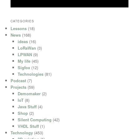
CATEGORIES
Lessons
(18)
News
(168)
ideas
(16)
LoRaWan
(3)
LPWAN
(9)
My life
(45)
Sigfox
(12)
Technologies
(81)
Podcast
(7)
Projects
(59)
Demomaker
(2)
IoT
(8)
Java Stuff
(4)
Shop
(2)
Silent Computing
(42)
VHDL Stuff
(1)
Technology
(453)