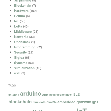
3D printing
(5)
Blockchain
(7)
Hardware
(102)
Helium
(6)
IoT
(56)
LoRa
(45)
Middleware
(23)
Networks
(33)
Openstack
(1)
Programming
(62)
Security
(21)
Sigfox
(68)
Systems
(93)
Virtualization
(10)
web
(2)
TAGS
arduino
BLE
antenna
ARM
beaglebone black
blockchain
gateway
embedded
gps
bluetooth
CentOs
IoT