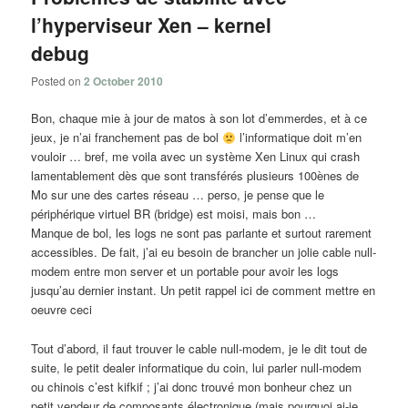
l’hyperviseur Xen – kernel
debug
Posted on
2 October 2010
Bon, chaque mie à jour de matos à son lot d’emmerdes, et à ce
jeux, je n’ai franchement pas de bol
l’informatique doit m’en
vouloir … bref, me voila avec un système Xen Linux qui crash
lamentablement dès que sont transférés plusieurs 100ènes de
Mo sur une des cartes réseau … perso, je pense que le
périphérique virtuel BR (bridge) est moisi, mais bon …
Manque de bol, les logs ne sont pas parlante et surtout rarement
accessibles. De fait, j’ai eu besoin de brancher un jolie cable null-
modem entre mon server et un portable pour avoir les logs
jusqu’au dernier instant. Un petit rappel ici de comment mettre en
oeuvre ceci
Tout d’abord, il faut trouver le cable null-modem, je le dit tout de
suite, le petit dealer informatique du coin, lui parler null-modem
ou chinois c’est kifkif ; j’ai donc trouvé mon bonheur chez un
petit vendeur de composants électronique (mais pourquoi ai-je