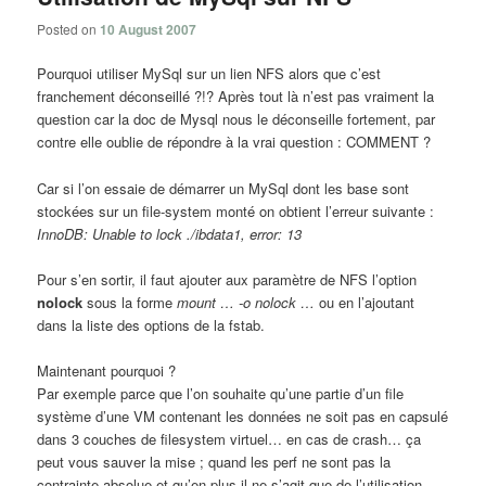
Posted on
10 August 2007
Pourquoi utiliser MySql sur un lien NFS alors que c’est
franchement déconseillé ?!? Après tout là n’est pas vraiment la
question car la doc de Mysql nous le déconseille fortement, par
contre elle oublie de répondre à la vrai question : COMMENT ?
Car si l’on essaie de démarrer un MySql dont les base sont
stockées sur un file-system monté on obtient l’erreur suivante :
InnoDB: Unable to lock ./ibdata1, error: 13
Pour s’en sortir, il faut ajouter aux paramètre de NFS l’option
nolock
sous la forme
mount … -o nolock …
ou en l’ajoutant
dans la liste des options de la fstab.
Maintenant pourquoi ?
Par exemple parce que l’on souhaite qu’une partie d’un file
système d’une VM contenant les données ne soit pas en capsulé
dans 3 couches de filesystem virtuel… en cas de crash… ça
peut vous sauver la mise ; quand les perf ne sont pas la
contrainte absolue et qu’en plus il ne s’agit que de l’utilisation