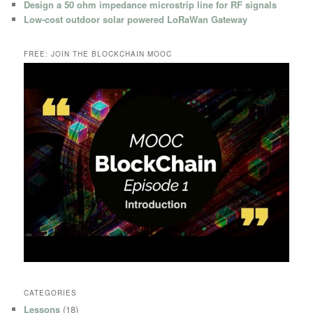
Design a 50 ohm impedance microstrip line for RF signals
Low-cost outdoor solar powered LoRaWan Gateway
FREE: JOIN THE BLOCKCHAIN MOOC
CATEGORIES
Lessons
(18)