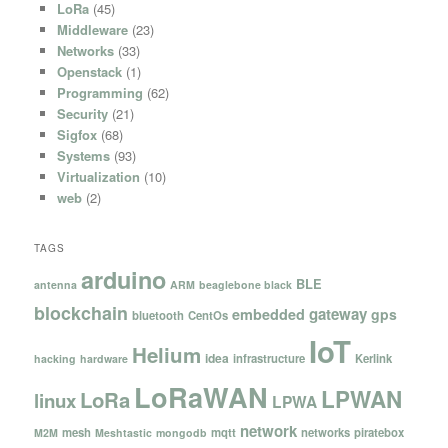
LoRa
(45)
Middleware
(23)
Networks
(33)
Openstack
(1)
Programming
(62)
Security
(21)
Sigfox
(68)
Systems
(93)
Virtualization
(10)
web
(2)
TAGS
arduino
BLE
antenna
ARM
beaglebone black
blockchain
gateway
embedded
gps
bluetooth
CentOs
IoT
Helium
idea
infrastructure
Kerlink
hacking
hardware
LoRaWAN
LPWAN
LoRa
linux
LPWA
network
mesh
mqtt
networks
piratebox
M2M
Meshtastic
mongodb